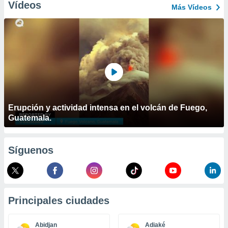
ublicidad y
Vídeos
Más Vídeos
do en
 mismo.
sultar más
 en nuestra
 Cookies
y
ualquier
ento
 botón
Erupción y actividad intensa en el volcán de Fuego,
ación de
Guatemala.
kies
 disponible
e nuestra
.
Síguenos
IVAMENTE,
as
Principales ciudades
 a cookies
 no aceptar
Abidjan
Adiaké