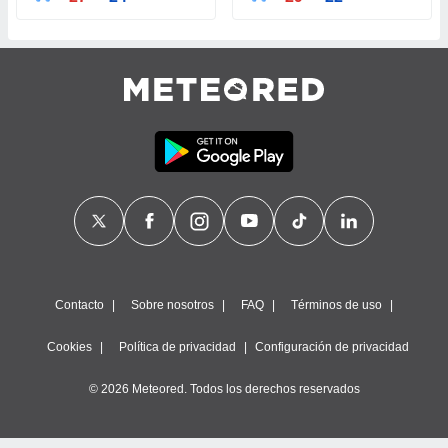
ste abono
 botón
.
nto,
cios
kies,
ores únicos
as similares
nar,
rocesar
onales como
 este sitio
recciones IP
Contacto
Sobre nosotros
FAQ
Términos de uso
ficadores de
 posible
Cookies
Política de privacidad
Configuración de privacidad
s
 traten tus
nales en
© 2026 Meteored. Todos los derechos reservados
 interés
go a lo que
nerte. Para