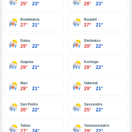
ón de
25°
23°
28°
23°
uedes
uestro sitio
ed.com.ve.
Bondoukou
Bouaké
o, te
27°
21°
27°
21°
 de que
talarán
e sean
Daloa
Dimbokro
29°
22°
29°
22°
para
a
por el sitio
Gagnoa
Korhogo
o se
29°
21°
29°
22°
cookies para
nto ni para
Man
Odienné
licidad o
29°
21°
29°
21°
ado, aunque
sualizar
San Pedro
Sassandra
general no
26°
22°
25°
22°
ada. Puedes
 instalación
y acceder a
Tabou
Yamoussoukro
io web a
27°
24°
29°
22°