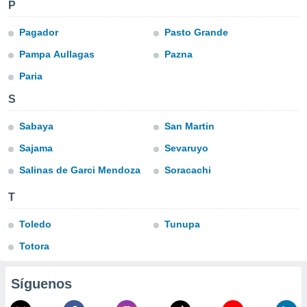
ublicidad y
P
do en
Pagador
Pasto Grande
 mismo.
Pampa Aullagas
Pazna
sultar más
 en nuestra
Paria
 Cookies
y
ualquier
S
ento
Sabaya
San Martin
 botón
ación de
Sajama
Sevaruyo
kies
Salinas de Garci Mendoza
Soracachi
 disponible
e nuestra
T
.
Toledo
Tunupa
IVAMENTE,
Totora
as
 a cookies
Síguenos
 no aceptar