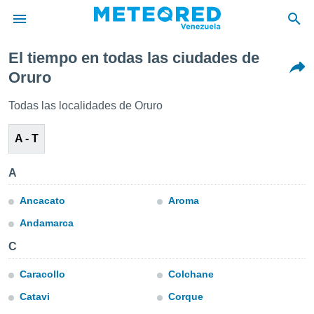
El tiempo en todas las ciudades de
privacidad
Oruro
o de
om.ve
Todas las localidades de Oruro
com.ve) ha
ado por
A - T
es para
ue la
 que se
A
e calidad.
eder a este
Ancacato
Aroma
ediante las
opciones:
Andamarca
ookies y
C
e forma
Caracollo
Colchane
d digital
Catavi
Corque
ada, basada